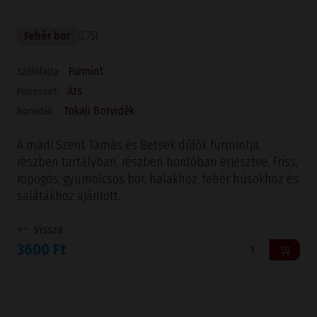
Fehér bor
0,75l
Furmint
Szőlőfajta:
Áts
Pincészet:
Tokaji Borvidék
Borvidék:
A mádi Szent Tamás és Betsek dűlők furmintja,
részben tartályban, részben hordóban erjesztve. Friss,
ropogós, gyümölcsös bor, halakhoz, fehér húsokhoz és
salátákhoz ajánlott.
Vissza
3600 Ft