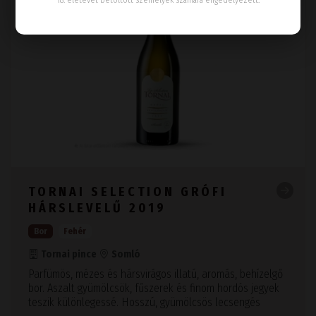
18. életévét betöltött személyek számára engedélyezett.
TORNAI SELECTION GRÓFI
HÁRSLEVELŰ 2019
Bor
Fehér
Tornai pince
Somló
Parfümös, mézes és hársvirágos illatú, aromás, behízelgő
bor. Aszalt gyümölcsök, fűszerek és finom hordós jegyek
teszik különlegessé. Hosszú, gyümölcsös lecsengés