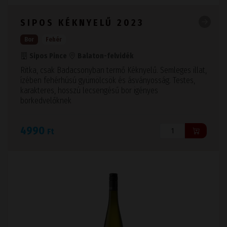
SIPOS KÉKNYELŰ 2023
Bor
Fehér
Sipos Pince
Balaton-felvidék
Ritka, csak Badacsonyban termő Kéknyelű. Semleges illat,
ízében fehérhúsú gyümölcsök és ásványosság. Testes,
karakteres, hosszú lecsengésű bor igényes
borkedvelőknek
4990
Ft