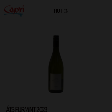
HU
I
EN
ÁTS FURMINT 2023