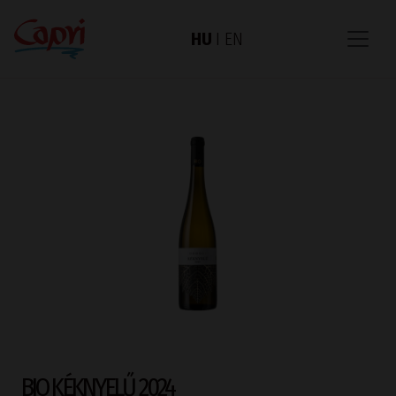
HU
I
EN
BIO KÉKNYELŰ 2024