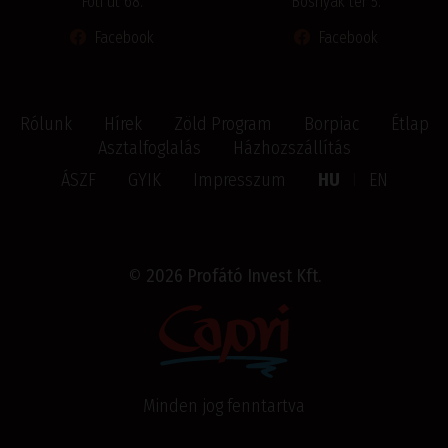
Fóti út 68.
Bosnyák tér 5.
Facebook
Facebook
Rólunk
Hírek
Zöld Program
Borpiac
Étlap
Asztalfoglalás
Házhozszállítás
ÁSZF
GYIK
Impresszum
HU
I
EN
©
2026 Profátó Invest Kft.
Minden jog fenntartva