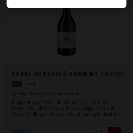
TOKAJ-HÉTSZŐLŐ FURMINT 2022
Bor
Fehér
Tokaj-Hétszőlő
Tokaji Borvidék
Elegánsan gyümölcsös, enyhén ásványos illatú bor
feszes savakkal és tiszta gyümölcsösséggel. A történelmi
Hétszőlő dűlő gyümölcséből készült, gazdag karakterrel.
3400
Ft