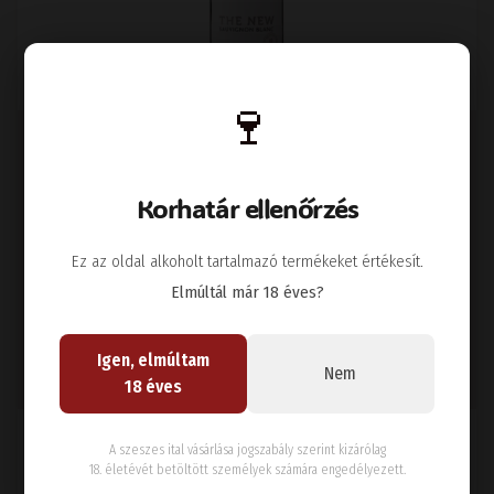
🍷
THE NEW SAUVIGNON BLANC
2024
Korhatár ellenőrzés
Bor
Fehér
Recas Pincészet
Bánsági Borvidék
Ez az oldal alkoholt tartalmazó termékeket értékesít.
Újvilági stílusú, kirobbanóan gyümölcsös Sauvignon Blanc
Elmúltál már 18 éves?
penge savakkal
Igen, elmúltam
3800
Ft
Nem
18 éves
A szeszes ital vásárlása jogszabály szerint kizárólag
18. életévét betöltött személyek számára engedélyezett.