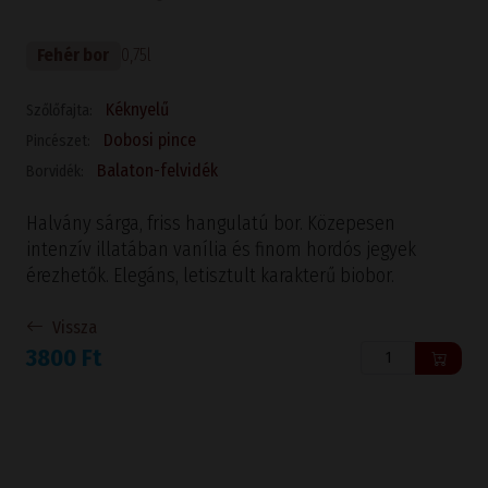
Fehér bor
0,75l
Kéknyelű
Szőlőfajta:
Dobosi pince
Pincészet:
Balaton-felvidék
Borvidék:
Halvány sárga, friss hangulatú bor. Közepesen
intenzív illatában vanília és finom hordós jegyek
érezhetők. Elegáns, letisztult karakterű biobor.
Vissza
3800 Ft