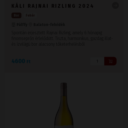
KÁLI RAJNAI RIZLING 2024
Bor
Fehér
Pálffy
Balaton-felvidék
Spontán erjesztett Rajnai Rizling, amely 6 hónapig
finomseprőn érlelődött. Tiszta, harmonikus, gazdag illat-
és ízvilágú bor alacsony tőketerhelésből
4600
Ft