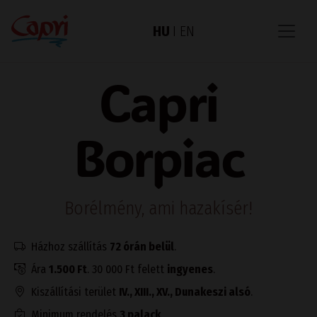
HU
I
EN
Capri
Borpiac
Borélmény, ami hazakísér!
Házhoz szállítás
72 órán belül
.
Ára
1.500 Ft
. 30 000 Ft felett
ingyenes
.
Kiszállítási terület
IV., XIII., XV., Dunakeszi alsó
.
Minimum rendelés
3 palack
.