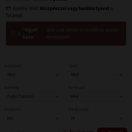
Fizetési mód:
Készpénzzel vagy bankkártyával
a
futárnak.
"Vigyél
árak csak elvitel és kiszállítás esetén
A
haza"
érvényesek!
Kategória
Típus
Borvidék
Pincészet
Rendezés
Darab/oldal
Alaphelyzet
Keresés