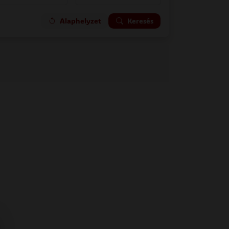
Alaphelyzet
Keresés
 oldal