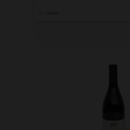
1
találat