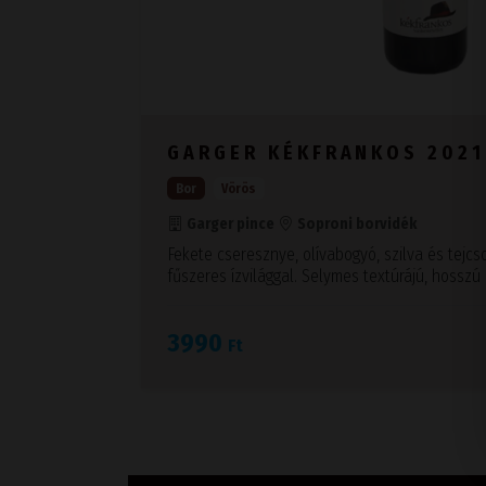
GARGER KÉKFRANKOS 2021
Bor
Vörös
Garger pince
Soproni borvidék
Fekete cseresznye, olívabogyó, szilva és tejcs
fűszeres ízvilággal. Selymes textúrájú, hossz
3990
Ft