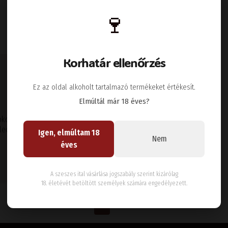
🍷
Korhatár ellenőrzés
Ez az oldal alkoholt tartalmazó termékeket értékesít.
Elmúltál már 18 éves?
okoládé illata, ásványos-
ú lecsengésű bor
Igen, elmúltam 18
Nem
éves
Kosárba
A szeszes ital vásárlása jogszabály szerint kizárólag
18. életévét betöltött személyek számára engedélyezett.
Első oldal
Előző
Következő
Utolsó
««
Első
«
Előző
1
Következő
»
Utolsó
»»