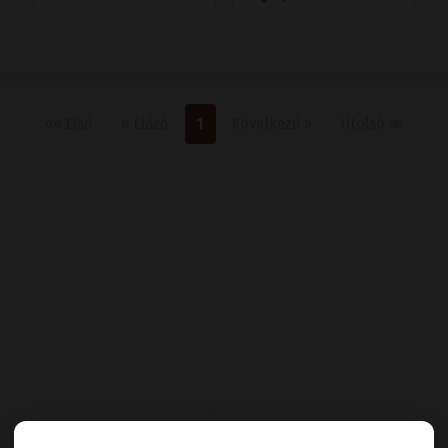
Első oldal
Előző
Következő
Utolsó
««
Első
«
Előző
1
Következő
»
Utolsó
»»