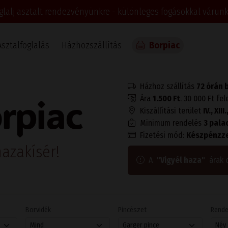
glalj asztalt rendezvényünkre - különleges fogásokkal várunk
Asztalfoglalás
Házhozszállítás
Borpiac
Házhoz szállítás
72 órán 
rpiac
Ára
1.500 Ft
. 30 000 Ft fel
Kiszállítási terület
IV., XII
Minimum rendelés
3 pala
Fizetési mód:
Készpénzze
azakísér!
A
"Vigyél haza"
árak 
Borvidék
Pincészet
Rend