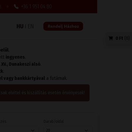
●
+36 1 951 04 80
!
HU
I
EN
Rendelj Házhoz
0 Ft
(
0
)
belül
.
ett
ingyenes
.
I., XV., Dunakeszi alsó
.
ck
.
l vagy bankkártyával
a futárnak.
csak elvitel és kiszállítás esetén érvényesek!
ezés
Darab/oldal