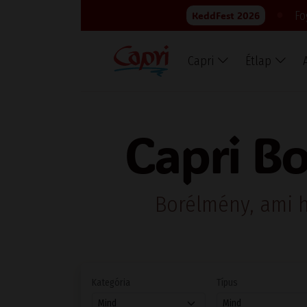
●
Fo
KeddFest 2026
Capri
Étlap
Capri Bo
Borélmény, ami h
Kategória
Típus