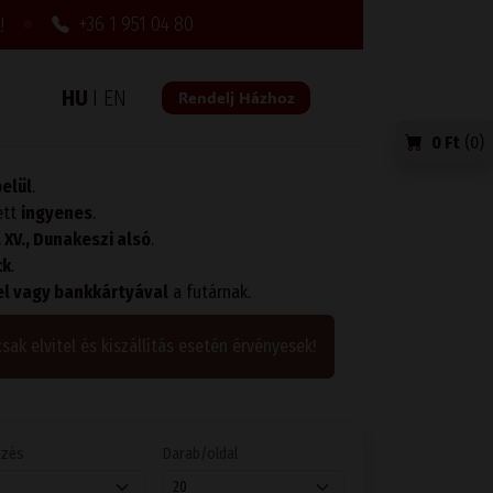
●
+36 1 951 04 80
!
HU
I
EN
Rendelj Házhoz
0 Ft
(
0
)
belül
.
ett
ingyenes
.
I., XV., Dunakeszi alsó
.
ck
.
l vagy bankkártyával
a futárnak.
csak elvitel és kiszállítás esetén érvényesek!
ezés
Darab/oldal