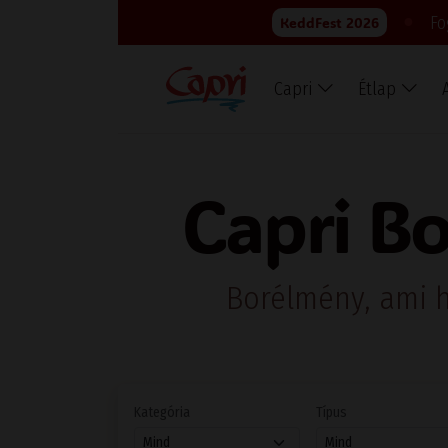
●
Fo
KeddFest 2026
Capri
Étlap
Capri Bo
Borélmény, ami h
Kategória
Típus