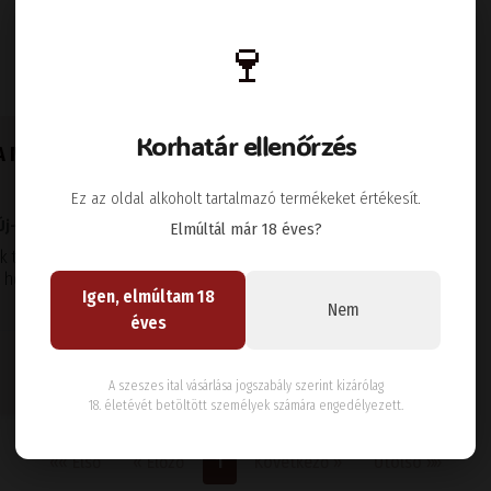
🍷
Korhatár ellenőrzés
ANC 2024
Ez az oldal alkoholt tartalmazó termékeket értékesít.
Új-Zéland
Elmúltál már 18 éves?
nk trópusi gyümölcsök, frissen
ő, hosszú korty szépen
Igen, elmúltam 18
Nem
éves
Kosárba
A szeszes ital vásárlása jogszabály szerint kizárólag
18. életévét betöltött személyek számára engedélyezett.
Első oldal
Előző
Következő
Utolsó
««
Első
«
Előző
1
Következő
»
Utolsó
»»