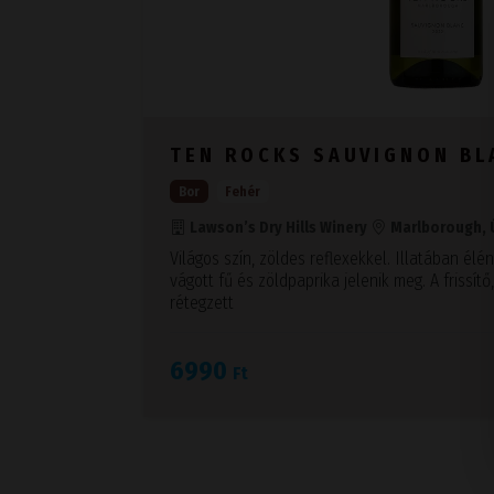
TEN ROCKS SAUVIGNON BL
Bor
Fehér
Lawson’s Dry Hills Winery
Marlborough, 
Világos szín, zöldes reflexekkel. Illatában élé
vágott fű és zöldpaprika jelenik meg. A frissít
rétegzett
6990
Ft