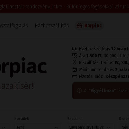
glalj asztalt rendezvényünkre - különleges fogásokkal várunk
Asztalfoglalás
Házhozszállítás
Borpiac
Házhoz szállítás
72 órán 
rpiac
Ára
1.500 Ft
. 30 000 Ft fel
Kiszállítási terület
IV., XII
Minimum rendelés
3 pala
Fizetési mód:
Készpénzze
azakísér!
A
"Vigyél haza"
árak 
Borvidék
Pincészet
Rend