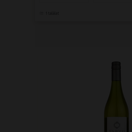
1
találat