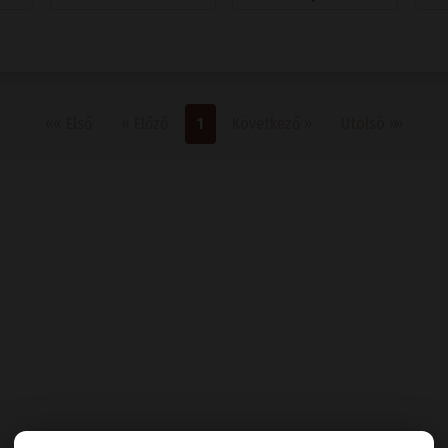
Első oldal
Előző
Következő
Utolsó
««
Első
«
Előző
1
Következő
»
Utolsó
»»