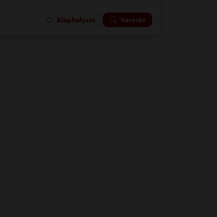
Alaphelyzet
Keresés
 oldal