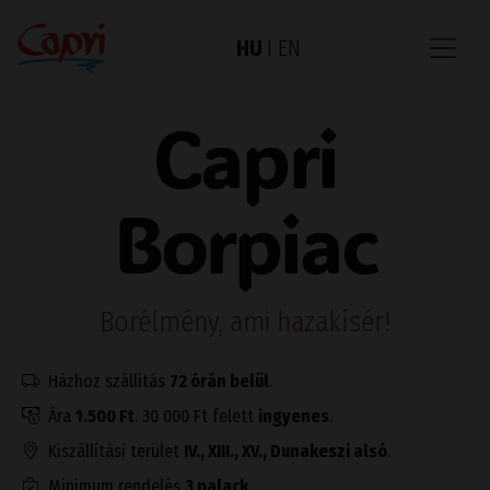
HU
I
EN
Capri
Borpiac
Borélmény, ami hazakísér!
Házhoz szállítás
72 órán belül
.
Ára
1.500 Ft
. 30 000 Ft felett
ingyenes
.
Kiszállítási terület
IV., XIII., XV., Dunakeszi alsó
.
Minimum rendelés
3 palack
.