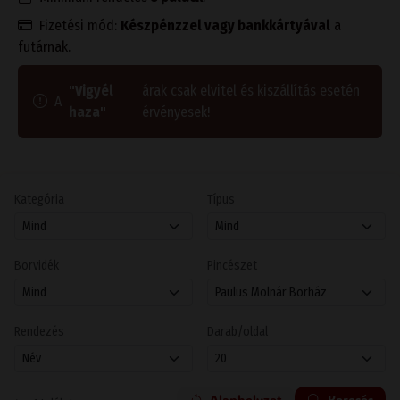
Fizetési mód:
Készpénzzel vagy bankkártyával
a
futárnak.
"Vigyél
árak csak elvitel és kiszállítás esetén
A
haza"
érvényesek!
Kategória
Típus
Borvidék
Pincészet
Rendezés
Darab/oldal
Alaphelyzet
Keresés