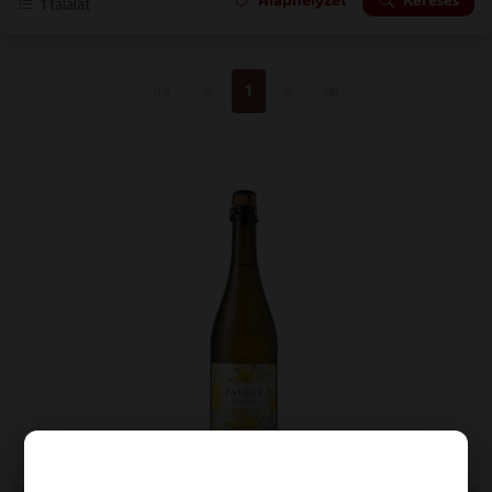
1
találat
Első oldal
Előző
Következő
Utolsó oldal
««
«
1
»
»»