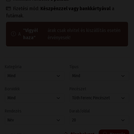
Fizetési mód:
Készpénzzel vagy bankkártyával
a
futárnak.
"Vigyél
árak csak elvitel és kiszállítás esetén
A
haza"
érvényesek!
Kategória
Típus
Borvidék
Pincészet
Rendezés
Darab/oldal
Alaphelyzet
Keresés