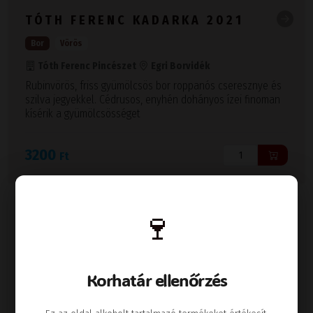
TÓTH FERENC KADARKA 2021
Bor
Vörös
Tóth Ferenc Pincészet
Egri Borvidék
Rubinvörös, friss gyümölcsös bor roppanós cseresznye és
szilva jegyekkel. Cédrusos, enyhén dohányos ízei finoman
kísérik a gyümölcsösséget
3200
Ft
🍷
Korhatár ellenőrzés