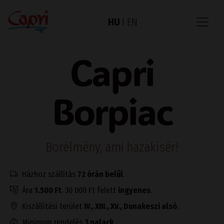
HU
I
EN
Capri
Borpiac
Borélmény, ami hazakísér!
Házhoz szállítás
72 órán belül
.
Ára
1.500 Ft
. 30 000 Ft felett
ingyenes
.
Kiszállítási terület
IV., XIII., XV., Dunakeszi alsó
.
Minimum rendelés
3 palack
.