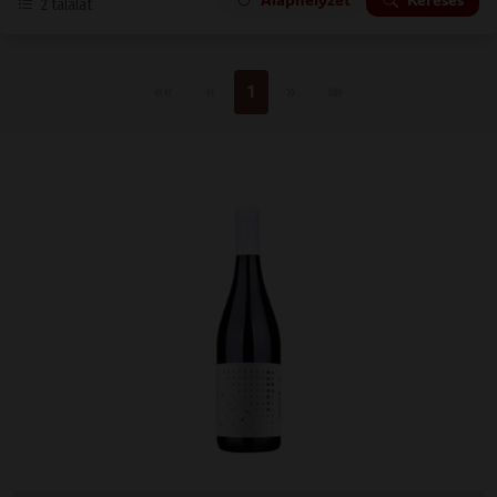
2
találat
Első oldal
Előző
Következő
Utolsó oldal
««
«
1
»
»»