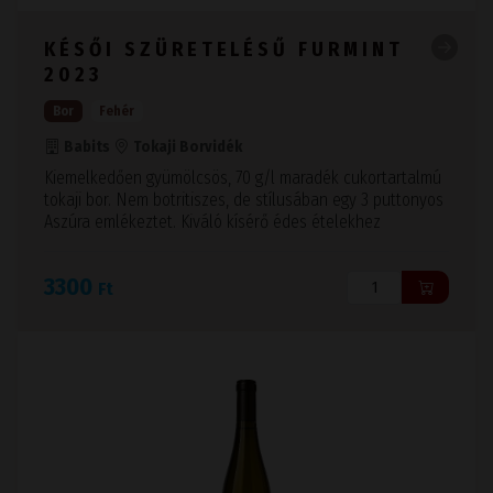
KÉSŐI SZÜRETELÉSŰ FURMINT
2023
Bor
Fehér
Babits
Tokaji Borvidék
Kiemelkedően gyümölcsös, 70 g/l maradék cukortartalmú
tokaji bor. Nem botritiszes, de stílusában egy 3 puttonyos
Aszúra emlékeztet. Kiváló kísérő édes ételekhez
3300
Ft