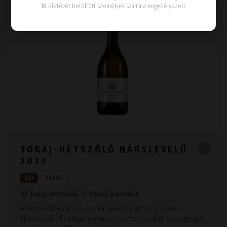
18. életévét betöltött személyek számára engedélyezett.
TOKAJ-HÉTSZŐLŐ HÁRSLEVELŰ
2023
Bor
Fehér
Tokaj-Hétszőlő
Tokaji Borvidék
A Hétszőlő-dűlő löszös talajáról származó száraz
Hárslevelű. Finoman gyümölcsös-mézes illat, visszafogott