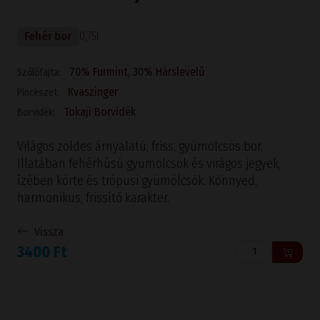
Fehér bor
0,75l
70% Furmint, 30% Hárslevelű
Szőlőfajta:
Kvaszinger
Pincészet:
Tokaji Borvidék
Borvidék:
Világos zöldes árnyalatú, friss, gyümölcsös bor.
Illatában fehérhúsú gyümölcsök és virágos jegyek,
ízében körte és trópusi gyümölcsök. Könnyed,
harmonikus, frissítő karakter.
Vissza
3400 Ft