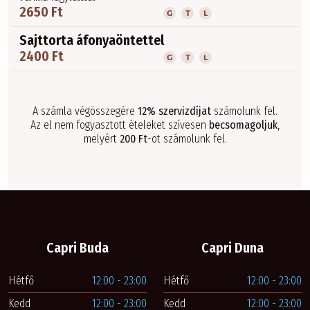
2650 Ft
G
T
L
Sajttorta áfonyaöntettel
2400 Ft
G
T
L
A számla végösszegére
12% szervizdíjat
számolunk fel.
Az el nem fogyasztott ételeket szívesen
becsomagoljuk
,
melyért
200 Ft
-ot számolunk fel.
Capri Buda
Capri Duna
Hétfő
12:00 - 23:00
Hétfő
12:00 - 23:00
Kedd
12:00 - 23:00
Kedd
12:00 - 23:00