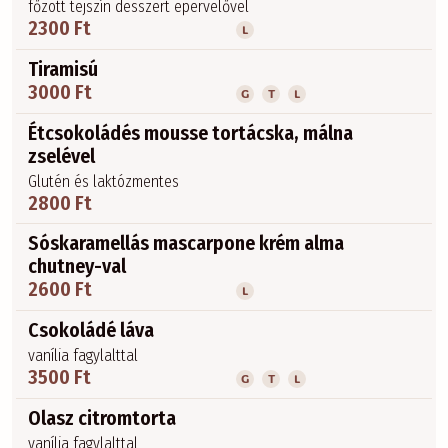
főzött tejszín desszert epervelővel
2300 Ft
L
Tiramisú
3000 Ft
G
T
L
Étcsokoládés mousse tortácska, málna
zselével
Glutén és laktózmentes
2800 Ft
Sóskaramellás mascarpone krém alma
chutney-val
2600 Ft
L
Csokoládé láva
vanília fagylalttal
3500 Ft
G
T
L
Olasz citromtorta
vanília fagylalttal