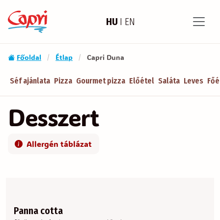
HU
I
EN
Főoldal
Étlap
Capri Duna
/
/
Séf ajánlata
Pizza
Gourmet pizza
Előétel
Saláta
Leves
Főé
Desszert
Allergén táblázat
Panna cotta