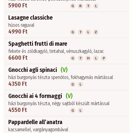
5900 Ft
G
R
T
L
Lasagne classiche
húsos raguval
4990 Ft
G
T
L
Z
Spaghetti frutti di mare
fekete és zöldkagyló, tintahal, vénuszkagyló, lazac
6600 Ft
G
T
H
L
P
Gnocchi agli spinaci
(V)
házi burgonyás tészta spenótos, fokhagymás mártással
4350 Ft
G
L
Gnocchi ai 4 formaggi
(V)
házi burgonyás tészta, négy sajtból készült mártással
4550 Ft
G
L
Pappardelle all’anatra
kacsamellel, vargányagombával