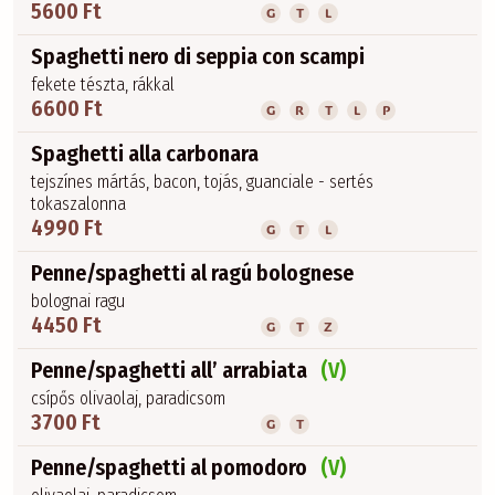
5600 Ft
G
T
L
Spaghetti nero di seppia con scampi
fekete tészta, rákkal
6600 Ft
G
R
T
L
P
Spaghetti alla carbonara
tejszínes mártás, bacon, tojás, guanciale - sertés
tokaszalonna
4990 Ft
G
T
L
Penne/spaghetti al ragú bolognese
bolognai ragu
4450 Ft
G
T
Z
Penne/spaghetti all’ arrabiata
(V)
csípős olivaolaj, paradicsom
3700 Ft
G
T
Penne/spaghetti al pomodoro
(V)