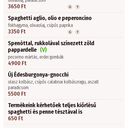
olivaolaj, paradicsom
3650 Ft
G
T
Spaghetti aglio, olio e peperoncino
fokhagyma, olivaolaj, csípős paprika
3350 Ft
G
T
Spenóttal, rukkolával színezett zöld
pappardelle
(V)
pecorino mártás, erdei gombák
4900 Ft
Új Édesburgonya-gnocchi
olasz kolbász, csípős calabriai kolbászragu, aszalt
paradicsom
5500 Ft
Termékeink kérhetőek teljes kiőrlésű
spaghetti és penne tésztával is
650 Ft