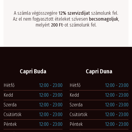
A számla végösszegére
12% szervizdíjat
számolunk fel.
Az el nem fogyasztott ételeket szívesen
becsomagoljuk
,
melyért
200 Ft
-ot számolunk fel.
Capri Buda
Capri Duna
Hétfő
12:00 - 23:00
Hétfő
12:00 - 23:00
Kedd
12:00 - 23:00
Kedd
12:00 - 23:00
Szerda
12:00 - 23:00
Szerda
12:00 - 23:00
Csütörtök
12:00 - 23:00
Csütörtök
12:00 - 23:00
Péntek
12:00 - 23:00
Péntek
12:00 - 23:00