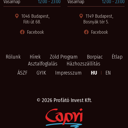
Vasárnap
12:00 - 23:00
Vasárnap
12:00 - 23:00
1046 Budapest,
1149 Budapest,
Fóti út 68.
Bosnyák tér 5.
Facebook
Facebook
Rólunk
Hírek
Zöld Program
Borpiac
Étlap
Asztalfoglalás
Házhozszállítás
ÁSZF
GYIK
Impresszum
HU
I
EN
©
2026 Profátó Invest Kft.