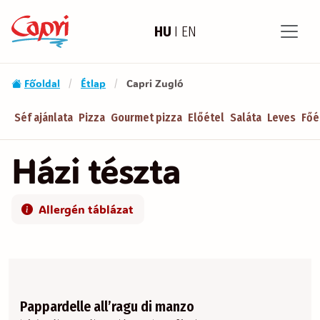
HU
I
EN
Főoldal
Étlap
Capri Zugló
/
/
Séf ajánlata
Pizza
Gourmet pizza
Előétel
Saláta
Leves
Főé
Házi tészta
Allergén táblázat
Pappardelle all’ragu di manzo