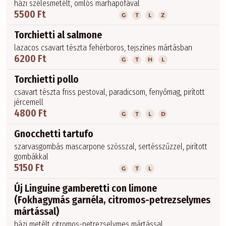
házi szélesmetélt, omlós marhapofával
5500 Ft
G
T
L
Z
Torchietti al salmone
lazacos csavart tészta fehérboros, tejszínes mártásban
6200 Ft
G
T
H
L
Torchietti pollo
csavart tészta friss pestoval, paradicsom, fenyőmag, pirított
jércemell
4800 Ft
G
T
L
D
Gnocchetti tartufo
szarvasgombás mascarpone szósszal, sertésszűzzel, pirított
gombákkal
5150 Ft
G
T
L
Új Linguine gamberetti con limone
(Fokhagymás garnéla, citromos-petrezselymes
mártással)
házi metélt citromos-petrezselymes mártással