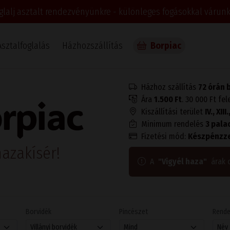
glalj asztalt rendezvényünkre - különleges fogásokkal várunk
Asztalfoglalás
Házhozszállítás
Borpiac
Házhoz szállítás
72 órán 
rpiac
Ára
1.500 Ft
. 30 000 Ft fel
Kiszállítási terület
IV., XII
Minimum rendelés
3 pala
Fizetési mód:
Készpénzze
azakísér!
A
"Vigyél haza"
árak 
Borvidék
Pincészet
Rend