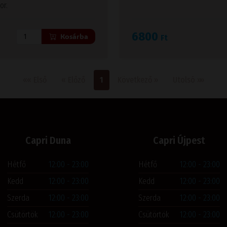
or.
6800
Kosárba
Ft
Első oldal
Előző
Következő
Utolsó
««
Első
«
Előző
1
Következő
»
Utolsó
»»
Capri Duna
Capri Újpest
Hétfő
12:00 - 23:00
Hétfő
12:00 - 23:00
Kedd
12:00 - 23:00
Kedd
12:00 - 23:00
Szerda
12:00 - 23:00
Szerda
12:00 - 23:00
Csütörtök
12:00 - 23:00
Csütörtök
12:00 - 23:00