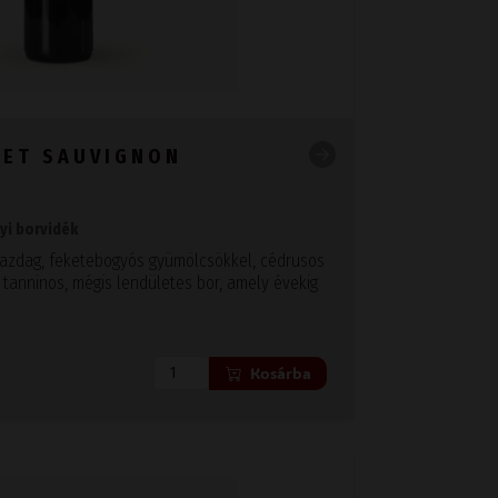
NET SAUVIGNON
nyi borvidék
gazdag, feketebogyós gyümölcsökkel, cédrusos
, tanninos, mégis lendületes bor, amely évekig
Kosárba