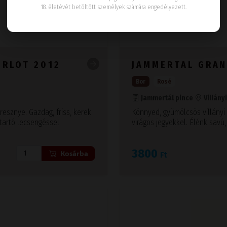
18. életévét betöltött személyek számára engedélyezett.
ERLOT 2012
JAMMERTAL GRAN
Bor
Rosé
Jammertál pince
Villány
resznye. Gazdag, friss, kerek
Könnyed, gyümölcsös villányi 
tartó lecsengéssel
virágos jegyekkel. Élénk savú,
3800
Kosárba
Ft