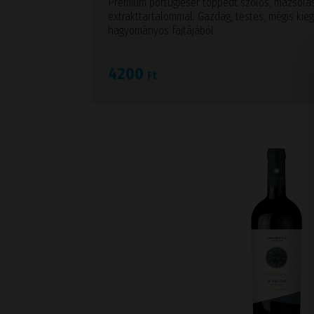
Prémium portugieser töppedt szőlős, mazsolá
extrakttartalommal. Gazdag, testes, mégis kieg
hagyományos fajtájából
4200
Ft