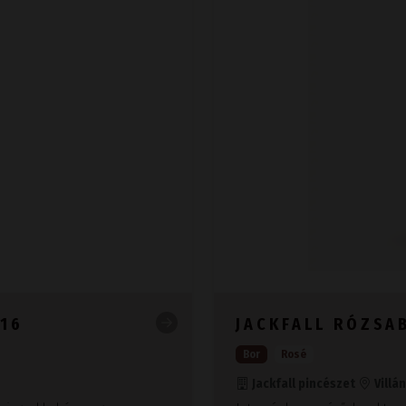
016
JACKFALL RÓZSA
Bor
Rosé
Jackfall pincészet
Villá