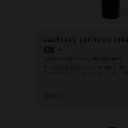
AGANCSOS CAPITALIS CAB
Bor
Vörös
Agancsos pincészet
Villányi borvidék
A pincészet presztízsbora, 24 hónapig új tölgy
Mélyvörös, feketeszederes, áfonyás, étcsokol
8200
Ft