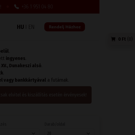
●
+36 1 951 04 80
!
HU
I
EN
Rendelj Házhoz
0 Ft
(
0
)
belül
.
ett
ingyenes
.
I., XV., Dunakeszi alsó
.
ck
.
l vagy bankkártyával
a futárnak.
csak elvitel és kiszállítás esetén érvényesek!
ezés
Darab/oldal