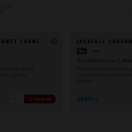
ERNET FRANC
JACKFALL CABER
Bor
Vörös
Jackfall pincészet
Villá
fahordóban érlelve.
Villányi Cabernet Sauvignon 
ádés jegyekkel
és csokoládés jegyekkel. Telt
érlelhető
4600
Kosárba
Ft