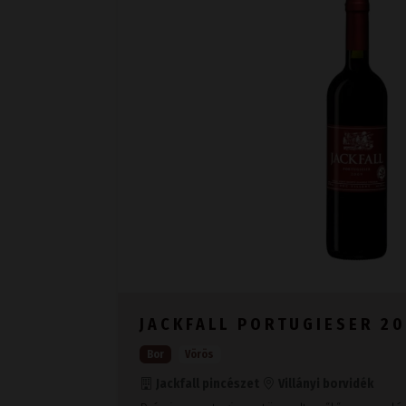
JACKFALL PORTUGIESER 2
Bor
Vörös
Jackfall pincészet
Villányi borvidék