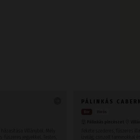
PÁLINKÁS CABER
Bor
Vörös
Pálinkás pincészet
Vill
 házasítása Villányból. Mély
Fekete szederes, fűszeres illa
iás-fűszeres jegyekkel. Testes,
ízvilág, csiszolt tanninokka