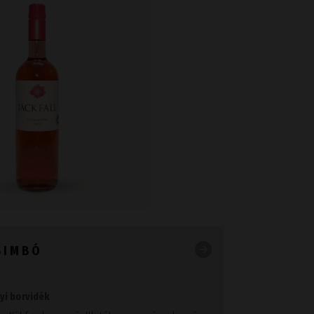
BIMBÓ
nyi borvidék