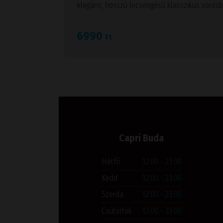
elegáns, hosszú lecsengésű klasszikus vörösb
6990
Ft
Capri Buda
Hétfő
12:00 - 23:00
Kedd
12:00 - 23:00
Szerda
12:00 - 23:00
Csütörtök
12:00 - 23:00