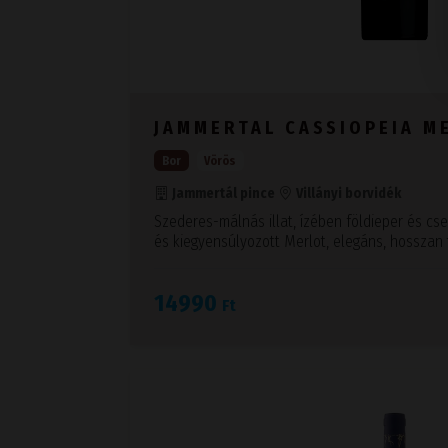
JAMMERTAL CASSIOPEIA M
Bor
Vörös
Jammertál pince
Villányi borvidék
Szederes-málnás illat, ízében földieper és cse
és kiegyensúlyozott Merlot, elegáns, hosszan 
14990
Ft