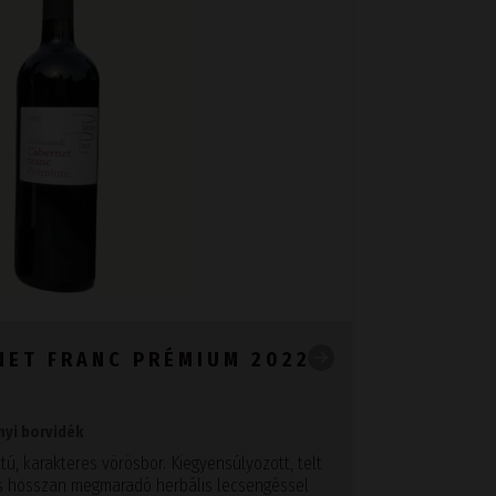
NET FRANC PRÉMIUM 2022
ányi borvidék
tú, karakteres vörösbor. Kiegyensúlyozott, telt
l és hosszan megmaradó herbális lecsengéssel