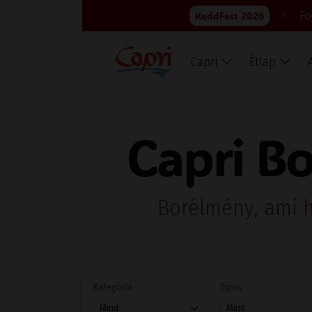
●
Fo
KeddFest 2026
Capri
Étlap
Capri Bo
Borélmény, ami h
Kategória
Típus