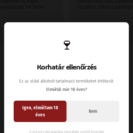
s jegyekkel és magas
Intenzív lazacszínű, karakter
yensúlyozott bor Villány
rózsabors, ízében csipkebogy
3600
Kosárba
Ft
🍷
Korhatár ellenőrzés
Ez az oldal alkoholt tartalmazó termékeket értékesít.
Elmúltál már 18 éves?
Igen, elmúltam 18
Nem
éves
A szeszes ital vásárlása jogszabály szerint kizárólag