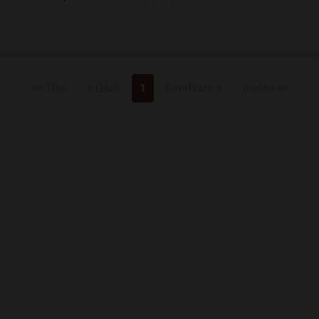
Első oldal
Előző
Következő
Utolsó
««
Első
«
Előző
1
Következő
»
Utolsó
»»