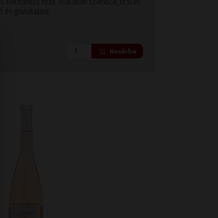
es Kékfrankos rozé. Illatában szamóca, licsi és
ó és gránátalma
Kosárba