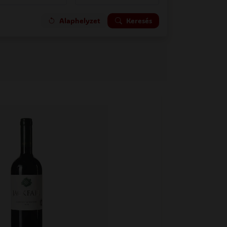
Alaphelyzet
Keresés
 oldal