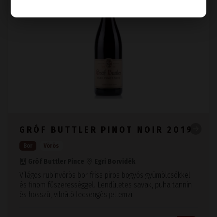
GRÓF BUTTLER PINOT NOIR 2019
Bor
Vörös
Gróf Buttler Pince
Egri Borvidék
Világos rubinvörös bor friss piros bogyós gyümölcsökkel
és finom fűszerességgel. Lendületes savak, puha tannin
és hosszú, vibráló lecsengés jellemzi