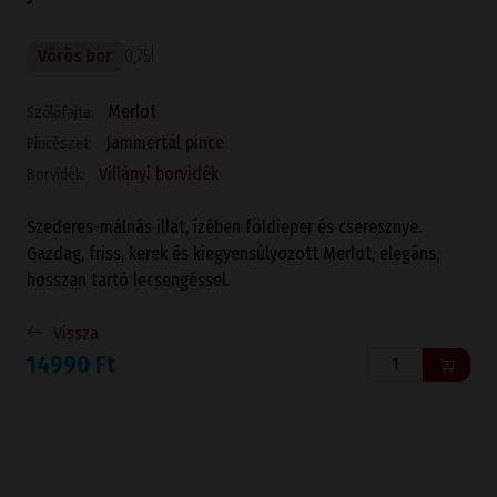
Vörös bor
0,75l
Merlot
Szőlőfajta:
Jammertál pince
Pincészet:
Villányi borvidék
Borvidék:
Szederes-málnás illat, ízében földieper és cseresznye.
Gazdag, friss, kerek és kiegyensúlyozott Merlot, elegáns,
hosszan tartó lecsengéssel.
Vissza
14990 Ft