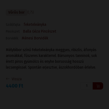
Vörös bor
0,75l
feketeleányka
Szőlőfajta:
Balla Géza Pincészet
Pincészet:
Ménesi Borvidék
Borvidék:
Mélybíbor színű Feketeleányka meggyes, ribizlis, áfonyás
aromákkal, fűszeres karakterrel. Bársonyos tanninok, sok
érett piros gyümölcs és enyhe borsosság hosszú
lecsengéssel. Spontán erjesztve, ászokhordóban érlelve.
Vissza
4400 Ft