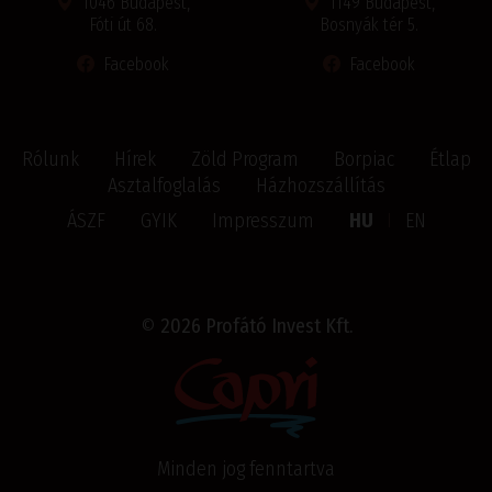
1046 Budapest,
1149 Budapest,
Fóti út 68.
Bosnyák tér 5.
Facebook
Facebook
Rólunk
Hírek
Zöld Program
Borpiac
Étlap
Asztalfoglalás
Házhozszállítás
ÁSZF
GYIK
Impresszum
HU
I
EN
©
2026 Profátó Invest Kft.
Minden jog fenntartva