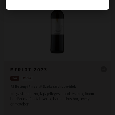
MERLOT 2023
Bor
Vörös
Hetényi Pince
Szekszárdi borvidék
Kifogástalan szín, fajtajelleges illatok és ízek, finom
hordóhasználattal. Kerek, harmonikus bor, amely
önmagában